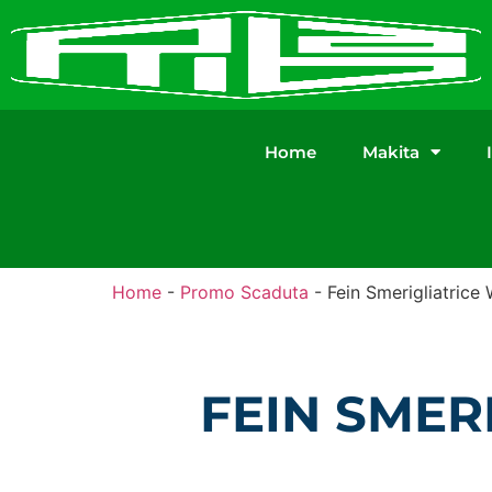
Home
Makita
Home
-
Promo Scaduta
-
Fein Smerigliatri
FEIN SMER