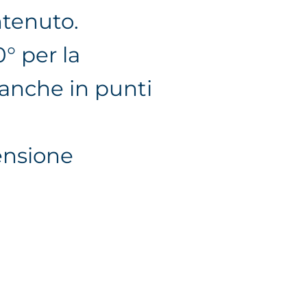
ntenuto.
° per la
anche in punti
censione