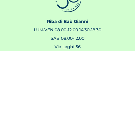
Riba di Baù Gianni
LUN-VEN 08.00-12.00 14.30-18.30
SAB 08.00-12.00
Via Laghi 56
36056 Belvedere, Tezze sul Brenta
Vicenza, Italia
info@ribadibau.it
P.IVA 00712230242
Chiamaci 0424 861338