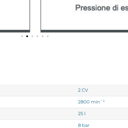
2 CV
2800 minˉ¹
25 l
8 bar