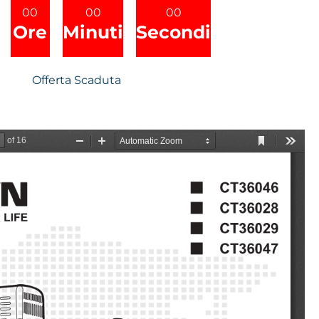
00
00
00
Ore
Minuti
Secondi
Offerta Scaduta