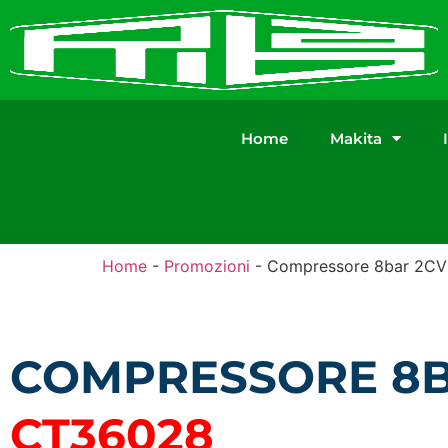
Home
Makita
Home
-
Promozioni
-
Compressore 8bar 2C
COMPRESSORE 8B
CT36028