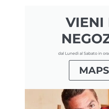
VIENI 
NEGOZ
dal Lunedì al Sabato in or
MAP