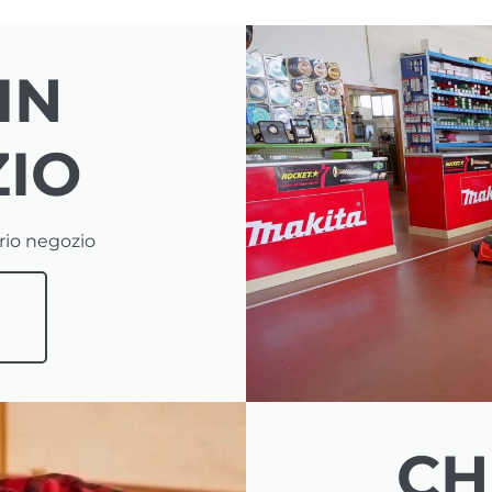
IN
IO
ario negozio
S
CH