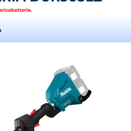
ricabatterie.
A