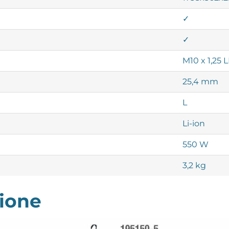
✓
✓
M10 x 1,25 
25,4 mm
L
Li-ion
550 W
3,2 kg
zione