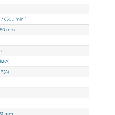
 / 6500 min⁻¹
/ 350 mm
m
dB(A)
dB(A)
231 mm