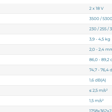
2 x 18 V
3500 / 5300
230 / 255 
3,9 - 4,5 kg
2,0 - 2,4 m
86,0 - 89,2 
74,7 - 76,4 
1,6 dB(A)
≤ 2,5 m/s²
1,5 m/s²
1758x362x