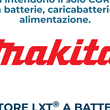
 batterie, caricabatteri
alimentazione.
®
TORE LXT
A BATTE