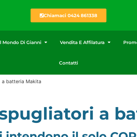
Chiamaci 0424 861338
Il Mondo Di Gianni
Vendita E Affilatura
Promo
Contatti
a batteria Makita
pugliatori a ba
i si intendono il solo 