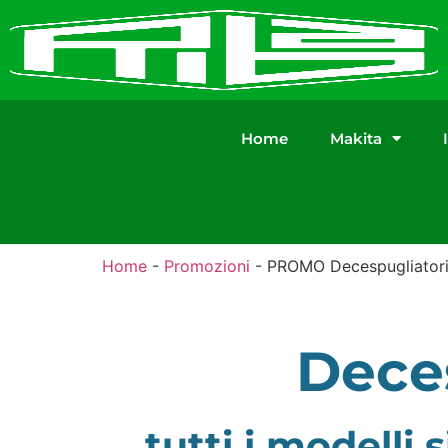
Home
Makita
Home
-
Promozioni
-
PROMO Decespugliatori 
Deces
tutti i modell