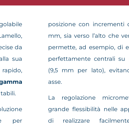
olabile
posizione con incrementi 
Lamello,
mm, sia verso l’alto che ve
ecise da
permette, ad esempio, di e
alla sua
perfettamente centrali su
 rapido,
(9,5 mm per lato), evitand
a gamma
asse.
abili.
La regolazione micrometr
oluzione
grande flessibilità nelle ap
le per
di realizzare facilmen