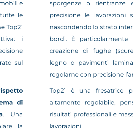
mobili e
sporgenze o rientranze 
tutte le
precisione le lavorazioni su
che Top21
nascondendo lo strato intern
tiva: i
bordi. È particolarmente 
ecisione
creazione di fughe (scure
ato sul
legno o pavimenti lamina
regolarne con precisione l’
rispetto
Top21 è una fresatrice pr
stema di
altamente regolabile, pen
a
. Una
risultati professionali e mass
lare la
lavorazioni.