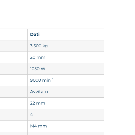
Dati
3.500 kg
20 mm
1050 W
9000 min⁻¹
Avvitato
22 mm
4
M4 mm