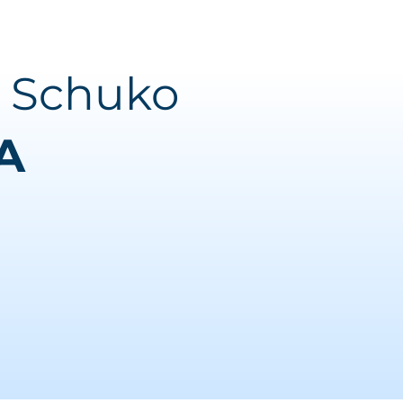
F Schuko
A