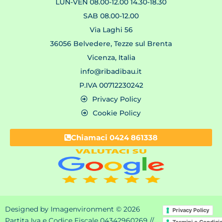
LUN-VEN 08.00-12.00 14.30-18.30
SAB 08.00-12.00
Via Laghi 56
36056 Belvedere, Tezze sul Brenta
Vicenza, Italia
info@ribadibau.it
P.IVA 00712230242
Privacy Policy
Cookie Policy
Chiamaci 0424 861338
Designed by Imagenvironment © 2026
Privacy Policy
Partita Iva e Codice Fiscale 04342960269 //
Termini e Condizi