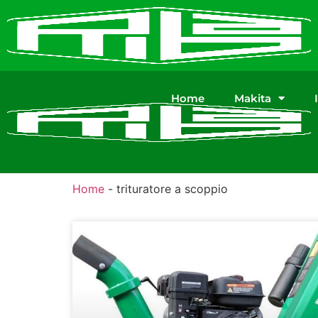
Home
Makita
Home
-
trituratore a scoppio