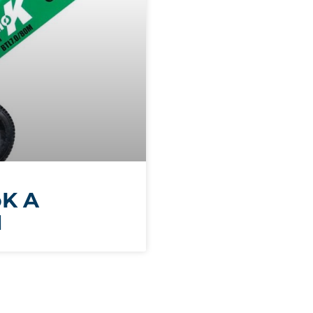
oK A
M